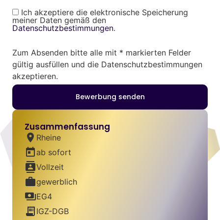
Ich akzeptiere die elektronische Speicherung
meiner Daten gemäß den
Datenschutzbestimmungen
.
Zum Absenden bitte alle mit * markierten Felder
gültig ausfüllen und die Datenschutzbestimmungen
akzeptieren.
Bewerbung senden
Zusammenfassung
location_on
Rheine
today
ab sofort
contacts
Vollzeit
work
gewerblich
payments
EG4
receipt_long
IGZ-DGB