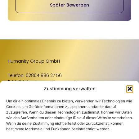
Später Bewerben
Humanity Group GmbH
Telefon:
02864 886 27 56
E-Mail:
info@humanity-group.de
Zustimmung verwalten
Um dir ein optimales Erlebnis zu bieten, verwenden wir Technologien wie
Links
Weiteres
Standorte
Cookies, um Geräteinformationen zu speichern und/oder darauf
zuzugreifen. Wenn du diesen Technologien zustimmst, können wir Daten
Für Unternehmen
Kontakt
Raum Osnabrück
wie das Surfverhalten oder eindeutige IDs auf dieser Website verarbeiten.
Wenn du deine Zustimmung nicht erteilst oder zurückziehst, können
Für Bewerbende
Impressum
Raum Münster
bestimmte Merkmale und Funktionen beeinträchtigt werden.
Blog
Datenschutz