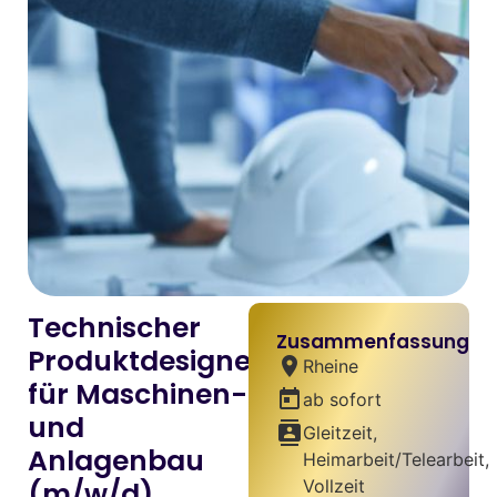
Technischer
Zusammenfassung
Produktdesigner
location_on
Rheine
für Maschinen-
today
ab sofort
und
contacts
Gleitzeit,
Anlagenbau
Heimarbeit/Telearbeit,
(m/w/d)
Vollzeit