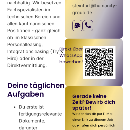
nachhaltig. Wir besetzen
steinfurt@humanity-
Fachspezialisten im
group.de
technischen Bereich und
allen kaufmännischen
Positionen - ganz gleich
ob im klassischen
Personalleasing,
Direkt über
Integrationsleasing (Try &
WhatsApp
Hire) oder in der
bewerben!
Direktvermittlung.
Deine täglichen
Aufgaben
Gerade keine
Zeit? Bewirb dich
Du erstellst
später!
fertigungsrelevante
Wir senden dir per E-Mail
einen Link zu diesem Job
Dokumente,
oder rufen dich persönlich
darunter