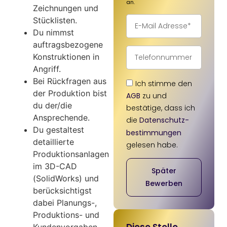
an.
Zeichnungen und
Stücklisten.
Du nimmst
auftragsbezogene
Konstruktionen in
Angriff.
Bei Rückfragen aus
Ich stimme den
der Produktion bist
AGB
zu und
du der/die
bestätige, dass ich
Ansprechende.
die
Datenschutz­
Du gestaltest
bestimmungen
detaillierte
gelesen habe.
Produktionsanlagen
im 3D-CAD
Später
(SolidWorks) und
Bewerben
berücksichtigst
dabei Planungs-,
Produktions- und
Diese Stelle
Kundenvorgaben.