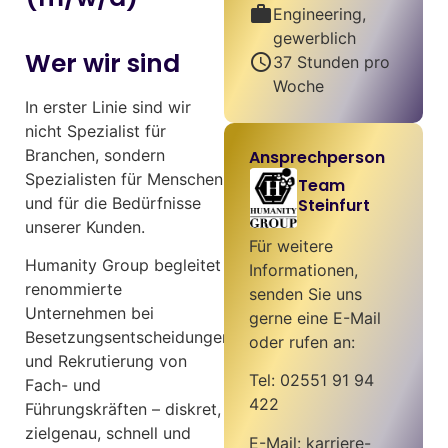
work
Engineering,
gewerblich
Wer wir sind
schedule
37 Stunden pro
Woche
In erster Linie sind wir
nicht Spezialist für
Branchen, sondern
Ansprechperson
Spezialisten für Menschen
Team
und für die Bedürfnisse
Steinfurt
unserer Kunden.
Für weitere
Humanity Group begleitet
Informationen,
renommierte
senden Sie uns
Unternehmen bei
gerne eine E-Mail
Besetzungsentscheidungen
oder rufen an:
und Rekrutierung von
Tel: 02551 91 94
Fach- und
422
Führungskräften – diskret,
zielgenau, schnell und
E-Mail: karriere-