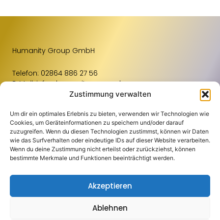
Humanity Group GmbH
Telefon:
02864 886 27 56
E-Mail:
info@humanity-group.de
Zustimmung verwalten
Um dir ein optimales Erlebnis zu bieten, verwenden wir Technologien wie
Links
Weiteres
Standorte
Cookies, um Geräteinformationen zu speichern und/oder darauf
zuzugreifen. Wenn du diesen Technologien zustimmst, können wir Daten
Für Unternehmen
Kontakt
Raum Osnabrück
wie das Surfverhalten oder eindeutige IDs auf dieser Website verarbeiten.
Wenn du deine Zustimmung nicht erteilst oder zurückziehst, können
Für Bewerbende
Impressum
Raum Münster
bestimmte Merkmale und Funktionen beeinträchtigt werden.
Blog
Datenschutz
Einzugsgebiete
Akzeptieren
Jobportal
Compliance
Über Uns
Aachen
Ablehnen
Copyright 2024 Humanity Group GmbH | Alle Rechte vorbehalten | Eine
Oberhausen