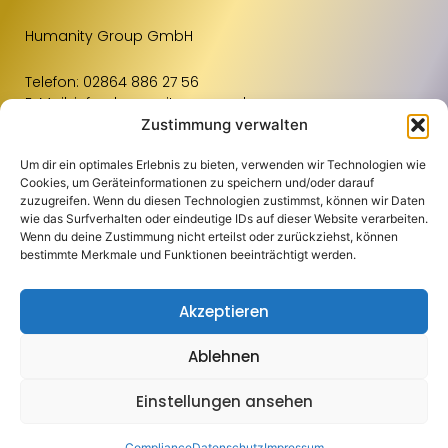
Humanity Group GmbH
Telefon:
02864 886 27 56
E-Mail:
info@humanity-group.de
Zustimmung verwalten
Um dir ein optimales Erlebnis zu bieten, verwenden wir Technologien wie
Links
Weiteres
Standorte
Cookies, um Geräteinformationen zu speichern und/oder darauf
zuzugreifen. Wenn du diesen Technologien zustimmst, können wir Daten
Für Unternehmen
Kontakt
Raum Osnabrück
wie das Surfverhalten oder eindeutige IDs auf dieser Website verarbeiten.
Wenn du deine Zustimmung nicht erteilst oder zurückziehst, können
Für Bewerbende
Impressum
Raum Münster
bestimmte Merkmale und Funktionen beeinträchtigt werden.
Blog
Datenschutz
Einzugsgebiete
Akzeptieren
Jobportal
Compliance
Über Uns
Aachen
Ablehnen
Copyright 2024 Humanity Group GmbH | Alle Rechte vorbehalten | Eine
Oberhausen
Website von
innomove
Einstellungen ansehen
Compliance
Datenschutz
Impressum