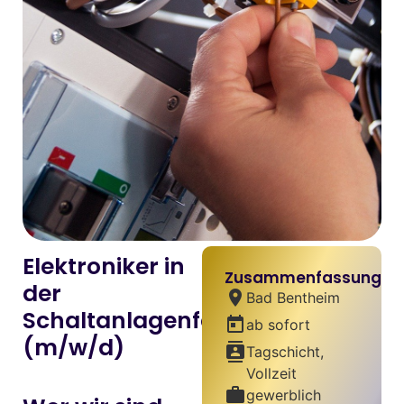
Elektroniker in
Zusammenfassung
der
location_on
Bad Bentheim
Schaltanlagenfertigung
today
ab sofort
(m/w/d)
contacts
Tagschicht,
Vollzeit
work
gewerblich