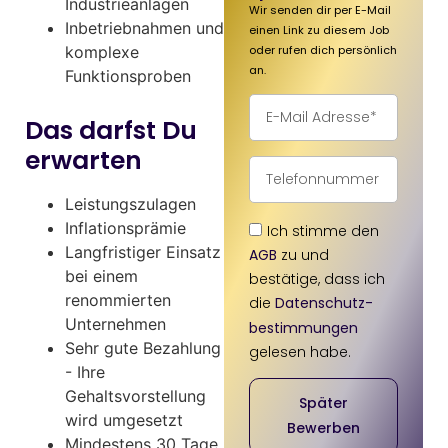
Industrieanlagen
Wir senden dir per E-Mail
Inbetriebnahmen und
einen Link zu diesem Job
oder rufen dich persönlich
komplexe
an.
Funktionsproben
Das darfst Du
erwarten
Leistungszulagen
Inflationsprämie
Ich stimme den
Langfristiger Einsatz
AGB
zu und
bei einem
bestätige, dass ich
renommierten
die
Datenschutz­
Unternehmen
bestimmungen
Sehr gute Bezahlung
gelesen habe.
- Ihre
Gehaltsvorstellung
Später
wird umgesetzt
Bewerben
Mindestens 30 Tage