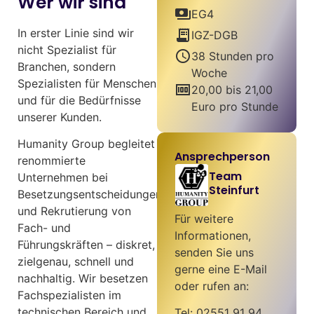
Wer wir sind
payments
EG4
In erster Linie sind wir
receipt_long
IGZ-DGB
nicht Spezialist für
schedule
38 Stunden pro
Branchen, sondern
Woche
Spezialisten für Menschen
money
20,00 bis 21,00
und für die Bedürfnisse
Euro pro Stunde
unserer Kunden.
Humanity Group begleitet
Ansprechperson
renommierte
Team
Unternehmen bei
Steinfurt
Besetzungsentscheidungen
und Rekrutierung von
Für weitere
Fach- und
Informationen,
Führungskräften – diskret,
senden Sie uns
zielgenau, schnell und
gerne eine E-Mail
nachhaltig. Wir besetzen
oder rufen an:
Fachspezialisten im
technischen Bereich und
Tel: 02551 91 94