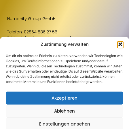
Humanity Group GmbH
Telefon:
02864 886 27 56
E-Mail:
info@humanity-group.de
Zustimmung verwalten
Um dir ein optimales Erlebnis zu bieten, verwenden wir Technologien wie
Links
Weiteres
Standorte
Cookies, um Geräteinformationen zu speichern und/oder darauf
zuzugreifen. Wenn du diesen Technologien zustimmst, können wir Daten
Für Unternehmen
Kontakt
Raum Osnabrück
wie das Surfverhalten oder eindeutige IDs auf dieser Website verarbeiten.
Wenn du deine Zustimmung nicht erteilst oder zurückziehst, können
Für Bewerbende
Impressum
Raum Münster
bestimmte Merkmale und Funktionen beeinträchtigt werden.
Blog
Datenschutz
Einzugsgebiete
Akzeptieren
Jobportal
Compliance
Über Uns
Aachen
Ablehnen
Copyright 2024 Humanity Group GmbH | Alle Rechte vorbehalten | Eine
Oberhausen
Website von
innomove
Einstellungen ansehen