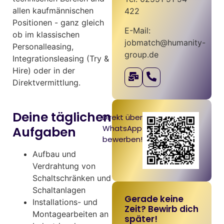
allen kaufmännischen
422
Positionen - ganz gleich
E-Mail:
ob im klassischen
jobmatch@humanity-
Personalleasing,
group.de
Integrationsleasing (Try &
Hire) oder in der
Direktvermittlung.
Deine täglichen
Direkt über
WhatsApp
Aufgaben
bewerben!
Aufbau und
Verdrahtung von
Schaltschränken und
Schaltanlagen
Gerade keine
Installations- und
Zeit? Bewirb dich
Montagearbeiten an
später!