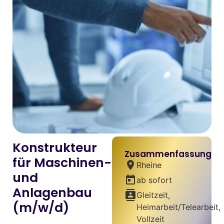
Konstrukteur
Zusammenfassung
für Maschinen-
location_on
Rheine
und
today
ab sofort
Anlagenbau
contacts
Gleitzeit,
(m/w/d)
Heimarbeit/Telearbeit,
Vollzeit