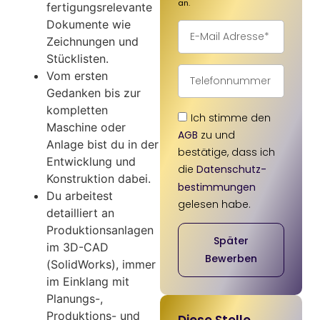
an.
fertigungsrelevante
Dokumente wie
Zeichnungen und
Stücklisten.
Vom ersten
Gedanken bis zur
kompletten
Ich stimme den
Maschine oder
AGB
zu und
Anlage bist du in der
bestätige, dass ich
Entwicklung und
die
Datenschutz­
Konstruktion dabei.
bestimmungen
Du arbeitest
gelesen habe.
detailliert an
Produktionsanlagen
Später
im 3D-CAD
Bewerben
(SolidWorks), immer
im Einklang mit
Planungs-,
Produktions- und
Diese Stelle