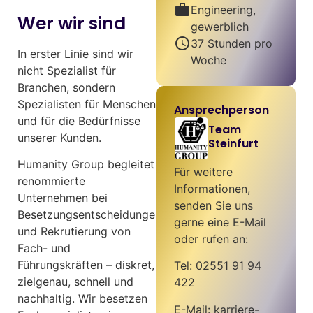
work
Engineering,
Wer wir sind
gewerblich
schedule
37 Stunden pro
In erster Linie sind wir
Woche
nicht Spezialist für
Branchen, sondern
Spezialisten für Menschen
Ansprechperson
und für die Bedürfnisse
Team
unserer Kunden.
Steinfurt
Humanity Group begleitet
Für weitere
renommierte
Informationen,
Unternehmen bei
senden Sie uns
Besetzungsentscheidungen
gerne eine E-Mail
und Rekrutierung von
oder rufen an:
Fach- und
Führungskräften – diskret,
Tel: 02551 91 94
zielgenau, schnell und
422
nachhaltig. Wir besetzen
E-Mail: karriere-