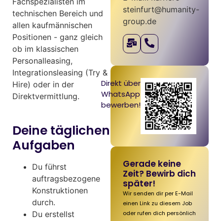
Fachspezialisten im
steinfurt@humanity-
technischen Bereich und
group.de
allen kaufmännischen
Positionen - ganz gleich
ob im klassischen
Personalleasing,
Integrationsleasing (Try &
Direkt über
Hire) oder in der
WhatsApp
Direktvermittlung.
bewerben!
Deine täglichen
Aufgaben
Gerade keine
Du führst
Zeit? Bewirb dich
auftragsbezogene
später!
Konstruktionen
Wir senden dir per E-Mail
durch.
einen Link zu diesem Job
oder rufen dich persönlich
Du erstellst