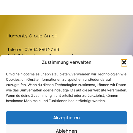
Humanity Group GmbH
Telefon:
02864 886 27 56
E-Mail:
info@humanity-group.de
Zustimmung verwalten
Um dir ein optimales Erlebnis zu bieten, verwenden wir Technologien wie
Links
Weiteres
Standorte
Cookies, um Geräteinformationen zu speichern und/oder darauf
zuzugreifen. Wenn du diesen Technologien zustimmst, können wir Daten
Für Unternehmen
Kontakt
Raum Osnabrück
wie das Surfverhalten oder eindeutige IDs auf dieser Website verarbeiten.
Wenn du deine Zustimmung nicht erteilst oder zurückziehst, können
Für Bewerbende
Impressum
Raum Münster
bestimmte Merkmale und Funktionen beeinträchtigt werden.
Blog
Datenschutz
Einzugsgebiete
Akzeptieren
Jobportal
Compliance
Über Uns
Aachen
Ablehnen