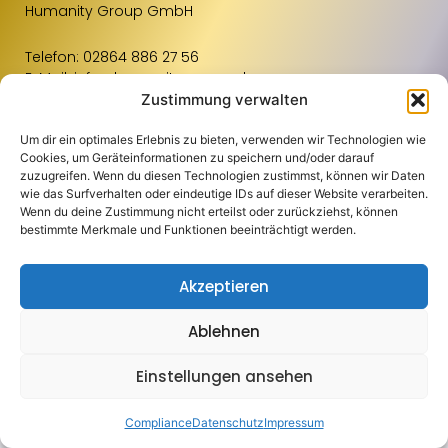
Humanity Group GmbH
Telefon:
02864 886 27 56
E-Mail:
info@humanity-group.de
Zustimmung verwalten
Um dir ein optimales Erlebnis zu bieten, verwenden wir Technologien wie
Links
Weiteres
Standorte
Cookies, um Geräteinformationen zu speichern und/oder darauf
zuzugreifen. Wenn du diesen Technologien zustimmst, können wir Daten
Für Unternehmen
Kontakt
Raum Osnabrück
wie das Surfverhalten oder eindeutige IDs auf dieser Website verarbeiten.
Wenn du deine Zustimmung nicht erteilst oder zurückziehst, können
Für Bewerbende
Impressum
Raum Münster
bestimmte Merkmale und Funktionen beeinträchtigt werden.
Blog
Datenschutz
Einzugsgebiete
Akzeptieren
Jobportal
Compliance
Über Uns
Aachen
Ablehnen
Copyright 2024 Humanity Group GmbH | Alle Rechte vorbehalten | Eine
Oberhausen
Website von
innomove
Einstellungen ansehen
Zur Online-Bewerbung
Compliance
Datenschutz
Impressum