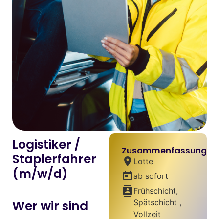
Logistiker /
Zusammenfassung
Staplerfahrer
location_on
Lotte
(m/w/d)
today
ab sofort
contacts
Frühschicht,
Wer wir sind
Spätschicht ,
Vollzeit