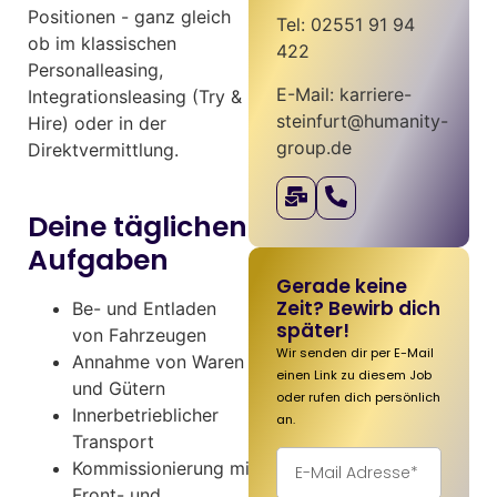
Positionen - ganz gleich
Tel: 02551 91 94
ob im klassischen
422
Personalleasing,
E-Mail: karriere-
Integrationsleasing (Try &
steinfurt@humanity-
Hire) oder in der
group.de
Direktvermittlung.
Deine täglichen
Aufgaben
Gerade keine
Zeit? Bewirb dich
Be- und Entladen
später!
von Fahrzeugen
Wir senden dir per E-Mail
Annahme von Waren
einen Link zu diesem Job
und Gütern
oder rufen dich persönlich
Innerbetrieblicher
an.
Transport
Kommissionierung mittels
Front- und