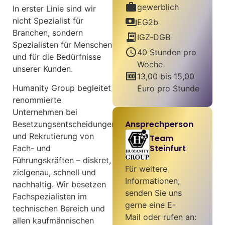
work
gewerblich
In erster Linie sind wir
nicht Spezialist für
payments
EG2b
Branchen, sondern
receipt_long
IGZ-DGB
Spezialisten für Menschen
schedule
40 Stunden pro
und für die Bedürfnisse
Woche
unserer Kunden.
money
13,00 bis 15,00
Humanity Group begleitet
Euro pro Stunde
renommierte
Unternehmen bei
Ansprechperson
Besetzungsentscheidungen
und Rekrutierung von
Team
Steinfurt
Fach- und
Führungskräften – diskret,
Für weitere
zielgenau, schnell und
Informationen,
nachhaltig. Wir besetzen
senden Sie uns
Fachspezialisten im
gerne eine E-
technischen Bereich und
Mail oder rufen an:
allen kaufmännischen