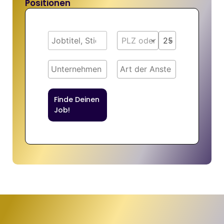
Positionen
PLZ oder Ort
25 km
Finde Deinen
Job!