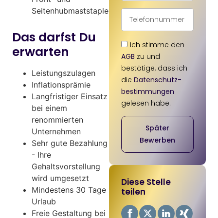
Seitenhubmaststapler
Das darfst Du
Ich stimme den
erwarten
AGB
zu und
bestätige, dass ich
Leistungszulagen
die
Datenschutz­
Inflationsprämie
bestimmungen
Langfristiger Einsatz
gelesen habe.
bei einem
renommierten
Später
Unternehmen
Bewerben
Sehr gute Bezahlung
- Ihre
Gehaltsvorstellung
wird umgesetzt
Diese Stelle
Mindestens 30 Tage
teilen
Urlaub
Freie Gestaltung bei