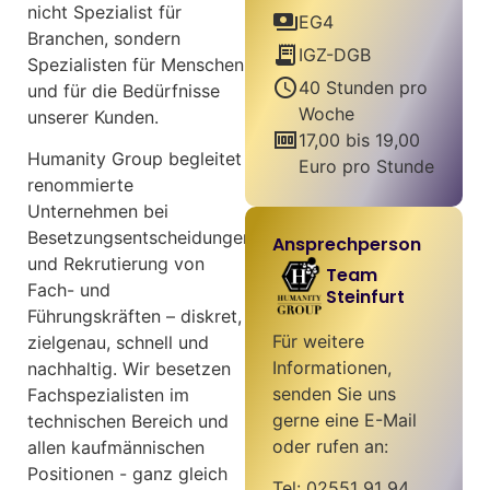
nicht Spezialist für
payments
EG4
Branchen, sondern
receipt_long
IGZ-DGB
Spezialisten für Menschen
schedule
40 Stunden pro
und für die Bedürfnisse
Woche
unserer Kunden.
money
17,00 bis 19,00
Humanity Group begleitet
Euro pro Stunde
renommierte
Unternehmen bei
Besetzungsentscheidungen
Ansprechperson
und Rekrutierung von
Team
Fach- und
Steinfurt
Führungskräften – diskret,
Für weitere
zielgenau, schnell und
Informationen,
nachhaltig. Wir besetzen
senden Sie uns
Fachspezialisten im
gerne eine E-Mail
technischen Bereich und
oder rufen an:
allen kaufmännischen
Positionen - ganz gleich
Tel: 02551 91 94