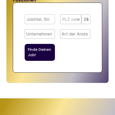
Positionen
PLZ oder Ort
25 km
Finde Deinen
Job!