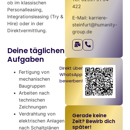
ob im klassischen
422
Personalleasing,
Integrationsleasing (Try &
E-Mail: karriere-
Hire) oder in der
steinfurt@humanity-
Direktvermittlung.
group.de
Deine täglichen
Aufgaben
Direkt über
Fertigung von
WhatsApp
mechanischen
bewerben!
Baugruppen
Arbeiten nach
technischen
Zeichnungen
Verdrahtung von
Gerade keine
Zeit? Bewirb dich
elektrischen Anlagen
später!
nach Schaltplänen