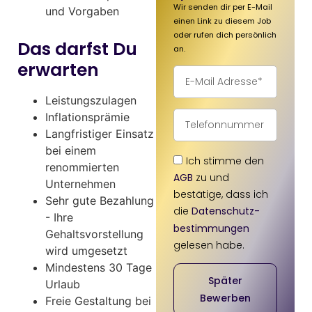
Wir senden dir per E-Mail
und Vorgaben
einen Link zu diesem Job
oder rufen dich persönlich
Das darfst Du
an.
erwarten
Leistungszulagen
Inflationsprämie
Langfristiger Einsatz
bei einem
Ich stimme den
renommierten
AGB
zu und
Unternehmen
bestätige, dass ich
Sehr gute Bezahlung
die
Datenschutz­
- Ihre
bestimmungen
Gehaltsvorstellung
gelesen habe.
wird umgesetzt
Mindestens 30 Tage
Später
Urlaub
Bewerben
Freie Gestaltung bei