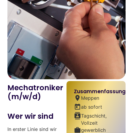
Mechatroniker
Zusammenfassung
(m/w/d)
location_on
Meppen
today
ab sofort
Wer wir sind
contacts
Tagschicht,
Vollzeit
In erster Linie sind wir
work
gewerblich