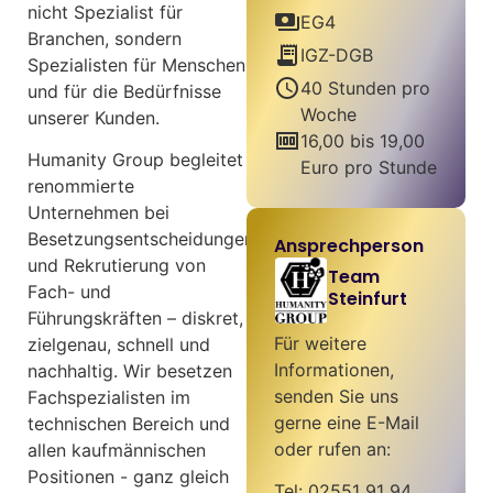
nicht Spezialist für
payments
EG4
Branchen, sondern
receipt_long
IGZ-DGB
Spezialisten für Menschen
schedule
40 Stunden pro
und für die Bedürfnisse
Woche
unserer Kunden.
money
16,00 bis 19,00
Humanity Group begleitet
Euro pro Stunde
renommierte
Unternehmen bei
Besetzungsentscheidungen
Ansprechperson
und Rekrutierung von
Team
Fach- und
Steinfurt
Führungskräften – diskret,
Für weitere
zielgenau, schnell und
Informationen,
nachhaltig. Wir besetzen
senden Sie uns
Fachspezialisten im
gerne eine E-Mail
technischen Bereich und
oder rufen an:
allen kaufmännischen
Positionen - ganz gleich
Tel: 02551 91 94