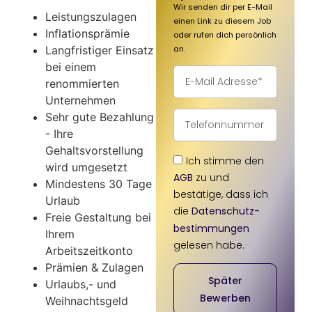
Wir senden dir per E-Mail
Leistungszulagen
einen Link zu diesem Job
Inflationsprämie
oder rufen dich persönlich
an.
Langfristiger Einsatz
bei einem
renommierten
Unternehmen
Sehr gute Bezahlung
- Ihre
Gehaltsvorstellung
Ich stimme den
wird umgesetzt
AGB
zu und
Mindestens 30 Tage
bestätige, dass ich
Urlaub
die
Datenschutz­
Freie Gestaltung bei
bestimmungen
Ihrem
gelesen habe.
Arbeitszeitkonto
Prämien & Zulagen
Später
Urlaubs,- und
Bewerben
Weihnachtsgeld