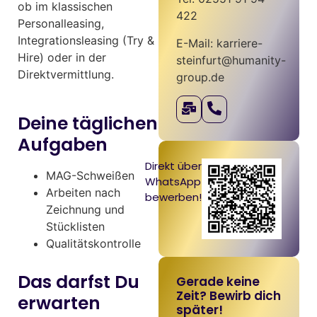
ob im klassischen
422
Personalleasing,
Integrationsleasing (Try &
E-Mail: karriere-
Hire) oder in der
steinfurt@humanity-
Direktvermittlung.
group.de
Deine täglichen
Aufgaben
Direkt über
MAG-Schweißen
WhatsApp
Arbeiten nach
bewerben!
Zeichnung und
Stücklisten
Qualitätskontrolle
Das darfst Du
Gerade keine
Zeit? Bewirb dich
erwarten
später!