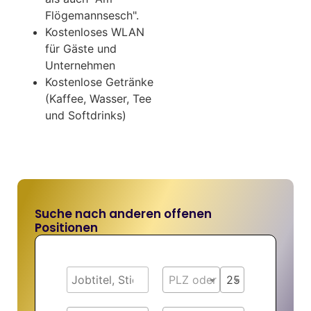
Flögemannsesch".
Kostenloses WLAN
für Gäste und
Unternehmen
Kostenlose Getränke
(Kaffee, Wasser, Tee
und Softdrinks)
Suche nach anderen offenen
Positionen
PLZ oder Ort
25 km